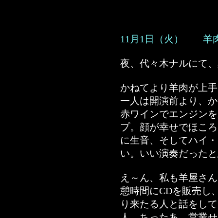
11月1日（火） 羊
夜、代々木ナルにて、
かねてより羊肉が上手
一人は開演前より、か
赤ワインでエンジンを
プ。顔が幸せでほころ
に生音、そしてハイ・
い。いい演奏だったと
え～ん、私も羊屋さん
憩時間にCDを販売し
り来たる人と話をして
人、ちったあ、営業せ